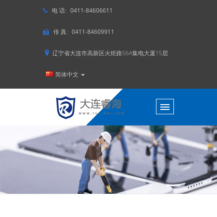
电 话:
0411-84606611
传 真:
0411-84609911
辽宁省大连市高新区火炬路56A集电大厦15层
简体中文