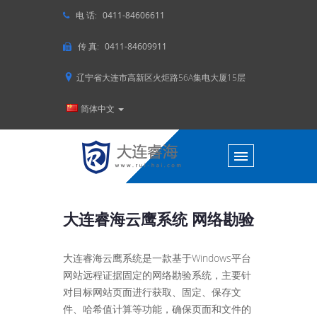
电 话:
0411-84606611
传 真:
0411-84609911
辽宁省大连市高新区火炬路56A集电大厦15层
简体中文
大连睿海云鹰系统 网络勘验
大连睿海云鹰系统是一款基于Windows平台
网站远程证据固定的网络勘验系统，主要针
对目标网站页面进行获取、固定、保存文
件、哈希值计算等功能，确保页面和文件的